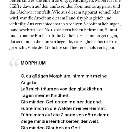
Seiten sind es, die einem da entgegenschlagen, wobei fast die
Hälfte davon auf den umfassenden Kommentarapparat und
das Nachwort entfällt. Wie aus diesem Apparat schnell klar
wird, war die Arbeit an diesem Band sisyphusgleich und
vielteilig. Aus verschiedensten Archiven, Veröffentlichungen,
handbeschrifteten Notizblättern haben Behrmann, Sumpf
und Louanne Burkhardt die Gedichte zusammen getragen,
datiert und in die nun vorliegende, vorzüglich edierte Form
gebracht. Viele der Gedichte sind hier erstmals verfügbar.
MORPHIUM
O, du gütiges Morphium, nimm mir meine
Ängste.
Laß mich träumen von den glücklichen
Tagen meiner Kindheit.
Gib mir den Geliebten meiner Jugend.
Führe mich in die Wälder meiner Heimat.
Führe mich auf die Zinnen von nôtre dame.
Zeige mir die Herrlichkeiten der Welt.
Gib mir den Glauben an Gott.