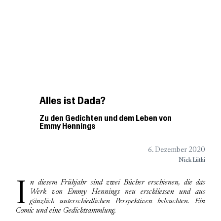
BookGazette
Podcast
Besprechungen
DIE WELT DER
Kurzbesprechungen
UNABHÄNGIGEN VERLAGE
Verlagsliste
Über
Alles ist Dada?
Zu den Gedichten und dem Leben von
Emmy Hennings
6. Dezember 2020
Nick Lüthi
In diesem Frühjahr sind zwei Bücher erschienen, die das
Werk von Emmy Hennings neu erschliessen und aus
gänzlich unterschiedlichen Perspektiven beleuchten. Ein
Comic und eine Gedichtsammlung.