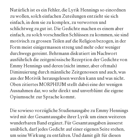
Natürlich ist es ein Fehler, die Lyrik Hennings so einordnen
zu wollen, solch einfachen Zuteilungen entzieht sie sich
einfach, in dem sie zu komplex, zu verworren und
schlichtweg zu gut ist. Die Gedichte machen es einem aber
einfach, zu solch vorschnellen Schlüssen zu kommen, sie sind
motivisch zu grossen Teilen auf die Religion bezogen, in der
Form meist einigermassen streng und mehr oder weniger
durchwegs gereimt. Behrmann diskutiert im Nachwort
ausführlich die zeitgenössische Rezeption der Gedichte von
Emmy Hennings und deren (nicht immer, aber oftmals)
Diminuierung durch männliche Zeitgenossen und auch, was
aus der Motivik herausgelesen werden kann und was nicht.
Oben zitiertes
MORPHIUM
stellt dabei eine der wenigen
Ausnahmen dar, wo sehr direkt und unverblümt die eigene
Opiumsucht zur Sprache kommt.
Die sowieso vorzügliche Studienausgabe zu Emmy Hennings
wird mit der Gesamtausgabe ihrer Lyrik um einen weiteren
wunderbaren Band ergänzt. Für Gesamtausgaben äusserst
unüblich, darf jedes Gedicht auf einer eigenen Seite stehen,
um seine Wirkung zu entfalten. Und damit gilt für diesen