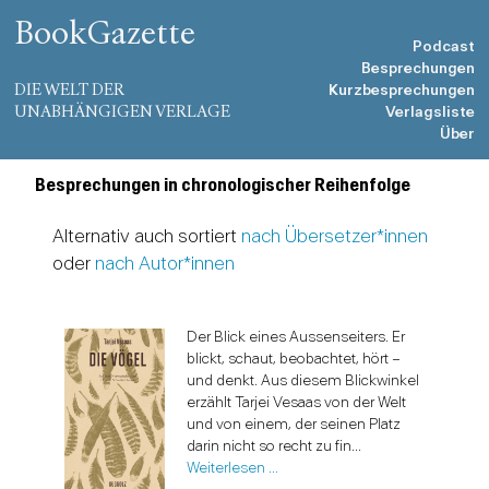
BookGazette
Podcast
Besprechungen
DIE WELT DER
Kurzbesprechungen
UNABHÄNGIGEN VERLAGE
Verlagsliste
Über
Besprechungen in chronologischer Reihenfolge
Alternativ auch sortiert
nach Übersetzer*innen
oder
nach Autor*innen
Der Blick eines Aussenseiters. Er
blickt, schaut, beobachtet, hört –
und denkt. Aus diesem Blickwinkel
erzählt Tarjei Vesaas von der Welt
und von einem, der seinen Platz
darin nicht so recht zu fin...
Weiterlesen …