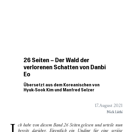
BookGazette
Podcast
Besprechungen
DIE WELT DER
Kurzbesprechungen
UNABHÄNGIGEN VERLAGE
Verlagsliste
Über
26 Seiten – Der Wald der
verlorenen Schatten von Danbi
Eo
Übersetzt aus dem Koreanischen von
Hyuk-Sook Kim und Manfred Selzer
17. August 2021
Nick Lüthi
bereits darüber. Eigentlich ein Unding für eine seriöse