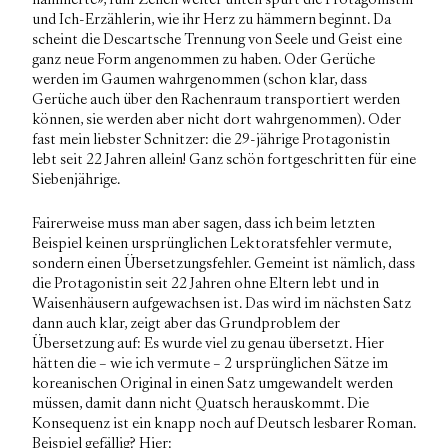
hämmerte», fünf Zeilen weiter unten spürt die Protagonistin
und Ich-Erzählerin, wie ihr Herz zu hämmern beginnt. Da
scheint die Descartsche Trennung von Seele und Geist eine
ganz neue Form angenommen zu haben. Oder Gerüche
werden im Gaumen wahrgenommen (schon klar, dass
Gerüche auch über den Rachenraum transportiert werden
können, sie werden aber nicht dort wahrgenommen). Oder
fast mein liebster Schnitzer: die 29-jährige Protagonistin
lebt seit 22 Jahren allein! Ganz schön fortgeschritten für eine
Siebenjährige.
Fairerweise muss man aber sagen, dass ich beim letzten
Beispiel keinen ursprünglichen Lektoratsfehler vermute,
sondern einen Übersetzungsfehler. Gemeint ist nämlich, dass
die Protagonistin seit 22 Jahren ohne Eltern lebt und in
Waisenhäusern aufgewachsen ist. Das wird im nächsten Satz
dann auch klar, zeigt aber das Grundproblem der
Übersetzung auf: Es wurde viel zu genau übersetzt. Hier
hätten die – wie ich vermute – 2 ursprünglichen Sätze im
koreanischen Original in einen Satz umgewandelt werden
müssen, damit dann nicht Quatsch herauskommt. Die
Konsequenz ist ein knapp noch auf Deutsch lesbarer Roman.
Beispiel gefällig? Hier: