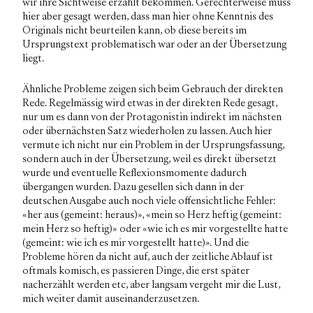
wir ihre Sichtweise erzählt bekommen. Gerechterweise muss
hier aber gesagt werden, dass man hier ohne Kenntnis des
Originals nicht beurteilen kann, ob diese bereits im
Ursprungstext problematisch war oder an der Übersetzung
liegt.
Ähnliche Probleme zeigen sich beim Gebrauch der direkten
Rede. Regelmässig wird etwas in der direkten Rede gesagt,
nur um es dann von der Protagonistin indirekt im nächsten
oder übernächsten Satz wiederholen zu lassen. Auch hier
vermute ich nicht nur ein Problem in der Ursprungsfassung,
sondern auch in der Übersetzung, weil es direkt übersetzt
wurde und eventuelle Reflexionsmomente dadurch
übergangen wurden. Dazu gesellen sich dann in der
deutschen Ausgabe auch noch viele offensichtliche Fehler:
«her aus (gemeint: heraus)», «mein so Herz heftig (gemeint:
mein Herz so heftig)» oder «wie ich es mir vorgestellte hatte
(gemeint: wie ich es mir vorgestellt hatte)». Und die
Probleme hören da nicht auf, auch der zeitliche Ablauf ist
oftmals komisch, es passieren Dinge, die erst später
nacherzählt werden etc, aber langsam vergeht mir die Lust,
mich weiter damit auseinanderzusetzen.