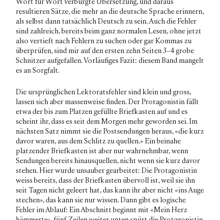
Wort für Wort verbürgte Übersetzung, und daraus
resultieren Sätze, die mehr an die deutsche Sprache
erinnern
,
als selbst dann tatsächlich Deutsch zu sein. Auch die Fehler
sind zahlreich, bereits beim ganz normalen Lesen, ohne jetzt
also vertieft nach Fehlern zu suchen oder gar Kommas zu
überprüfen, sind mir auf den ersten zehn Seiten 3–4 grobe
Schnitzer aufgefallen. Vorläufiges Fazit: diesem Band mangelt
es an Sorgfalt.
Die ursprünglichen Lektoratsfehler sind klein und gross,
lassen sich aber massenweise finden. Der Protagonistin fällt
etwa der bis zum Platzen gefüllte Briefkasten auf und es
scheint ihr, dass es seit dem Morgen mehr geworden sei. Im
nächsten Satz nimmt sie die Postsendungen heraus, «die kurz
davor waren, aus dem Schlitz zu quellen.» Ein beinahe
platzender Briefkasten ist aber nur wahrnehmbar, wenn
Sendungen bereits hinausquellen, nicht wenn sie kurz davor
stehen. Hier wurde unsauber gearbeitet: Die Protagonistin
weiss bereits, dass der Briefkasten übervoll ist, weil sie ihn
seit Tagen nicht geleert hat, das kann ihr aber nicht «ins Auge
stechen», das kann sie nur wissen. Dann gibt es logische
Fehler im Ablauf: Ein Abschnitt beginnt mit «Mein Herz