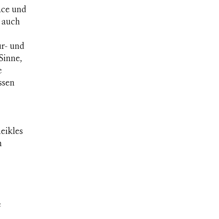
ace und
n auch
r- und
Sinne,
e
ssen
eikles
n
e