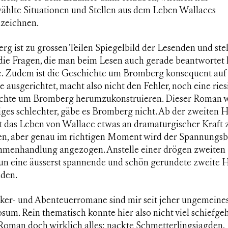
ählte Situationen und Stellen aus dem Leben Wallaces
zeichnen.
g ist zu grossen Teilen Spiegelbild der Lesenden und stel
die Fragen, die man beim Lesen auch gerade beantwortet
. Zudem ist die Geschichte um Bromberg konsequent auf
 ausgerichtet, macht also nicht den Fehler, noch eine ries
chte um Bromberg herumzukonstruieren. Dieser Roman 
ges schlechter, gäbe es Bromberg nicht. Ab der zweiten H
t das Leben von Wallace etwas an dramaturgischer Kraft 
ren, aber genau im richtigen Moment wird der Spannungs
hmenhandlung angezogen. Anstelle einer drögen zweiten 
nun eine äusserst spannende und schön gerundete zweite H
nden.
ker- und Abenteuerromane sind mir seit jeher ungemeine
sum. Rein thematisch konnte hier also nicht viel schiefgeh
 Roman doch wirklich alles: nackte Schmetterlingsjagden,