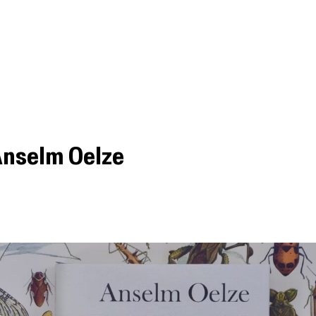
Podcast
Besprechungen
Kurzbespre
Anselm Oelze