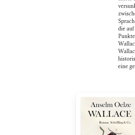
versunk
zwisch
Sprache
die auf
Punkte,
Wallac
Wallac
histor
eine g