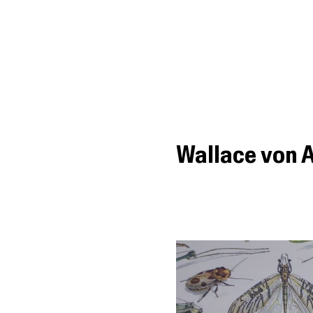
BookGazette
DIE WELT DER UNABHÄNGIGEN VERLAGE
Wallace von 