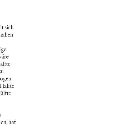
lt sich
 haben
ige
wäre
älfte
zu
bogen
Hälfte
älfte
s
en, hat