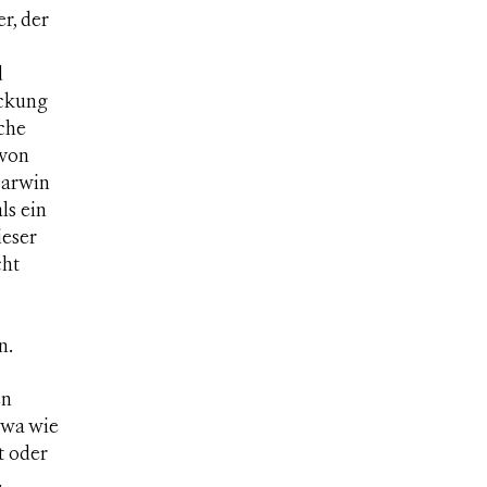
r, der
d
eckung
che
 von
Darwin
ls ein
ieser
cht
n.
en
twa wie
t oder
.