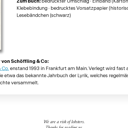
Zum Buch:
bedruckter Umschlag · Einband (Karton, b
Klebebindung · bedrucktes Vorsatzpapier (historisc
Lesebändchen (schwarz)
 von Schöffling & Co:
& Co.
enstand 1993 in Frankfurt am Main. Verlegt wird fast a
ie etwa das bekannte Jahrbuch der Lyrik, welches regelmäs
ichte versammelt.
We are a risk of lobsters.
Thanks for reading us.