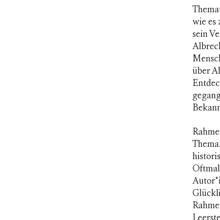
Themat
wie es
sein V
Albrec
Menschh
über Al
Entdec
gegang
Bekann
Rahmen
Thema.
histori
Oftmals
Autor*i
Glückli
Rahmen
Leerste