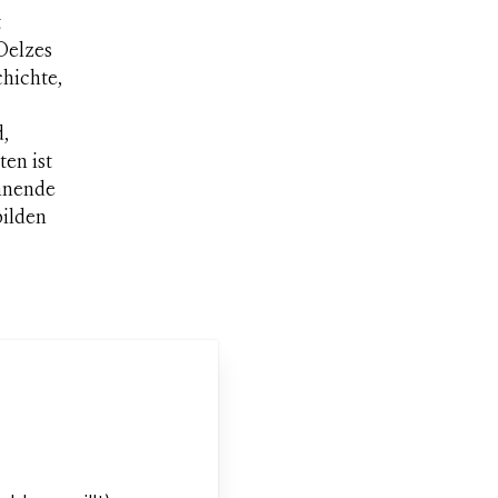
t
Oelzes
chichte,
,
en ist
nnende
bilden