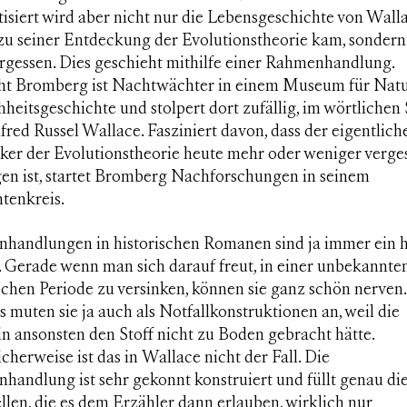
isiert wird aber nicht nur die Lebensgeschichte von Wall
 zu seiner Entdeckung der Evolutionstheorie kam, sonder
ergessen. Dies geschieht mithilfe einer Rahmenhandlung.
ht Bromberg ist Nachtwächter in einem Museum für Natu
eitsgeschichte und stolpert dort zufällig, im wörtlichen 
fred Russel Wallace. Fasziniert davon, dass der eigentlich
ker der Evolutionstheorie heute mehr oder weniger verge
en ist, startet Bromberg Nachforschungen in seinem
tenkreis.
handlungen in historischen Romanen sind ja immer ein h
 Gerade wenn man sich darauf freut, in einer unbekannte
schen Periode zu versinken, können sie ganz schön nerven.
 muten sie ja auch als Notfallkonstruktionen an, weil die
n ansonsten den Stoff nicht zu Boden gebracht hätte.
cherweise ist das in
Wallace
nicht der Fall. Die
handlung ist sehr gekonnt konstruiert und füllt genau di
llen, die es dem Erzähler dann erlauben, wirklich nur