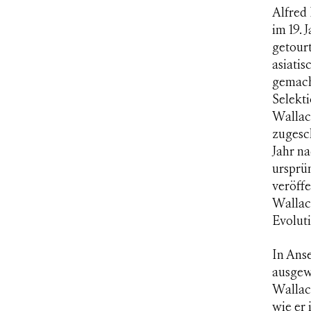
Alfred 
im 19. 
getourt
asiati
gemacht
Selekti
Wallace
zugesc
Jahr n
ursprü
veröff
Wallac
Evoluti
In Ans
ausgew
Wallac
wie er 