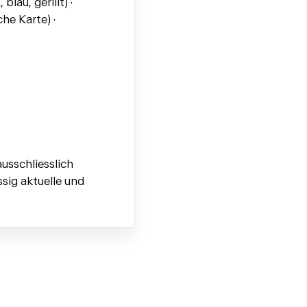
lau, gerillt) ·
he Karte) ·
usschliesslich
sig aktuelle und