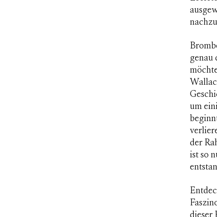
ausgew
nachzu
Bromber
genau 
möchte
Wallace
Geschi
um eini
beginn
verlie
der Ra
ist so 
entsta
Entdec
Faszino
dieser