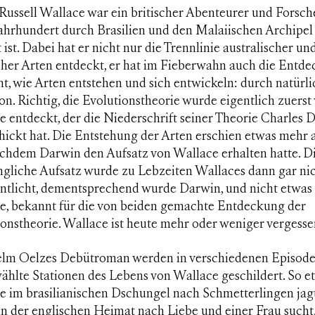
Russell Wallace war ein britischer Abenteurer und Forsche
Jahrhundert durch Brasilien und den Malaiischen Archipel
 ist. Dabei hat er nicht nur die Trennlinie australischer un
scher Arten entdeckt, er hat im Fieberwahn auch die Entd
, wie Arten entstehen und sich entwickeln: durch natürli
on. Richtig, die Evolutionstheorie wurde eigentlich zuerst
 entdeckt, der die Niederschrift seiner Theorie Charles 
hickt hat.
Die Entstehung der Arten
erschien etwas mehr a
achdem Darwin den Aufsatz von Wallace erhalten hatte. D
ngliche Aufsatz wurde zu Lebzeiten Wallaces dann gar ni
entlicht, dementsprechend wurde Darwin, und nicht etwas
e, bekannt für die von beiden gemachte Entdeckung der
onstheorie. Wallace ist heute mehr oder weniger vergesse
elm Oelzes Debütroman werden in verschiedenen Episod
ählte Stationen des Lebens von Wallace geschildert. So e
e im brasilianischen Dschungel nach Schmetterlingen jag
in der englischen Heimat nach Liebe und einer Frau sucht