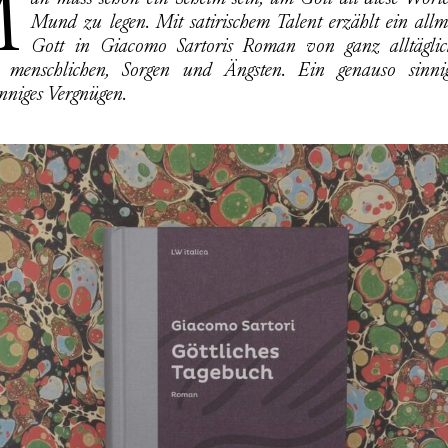
diese Worte in den
Mund zu legen. Mit satirischem Talent erzählt ein allm
Gott in Giacomo Sartoris Roman von ganz alltäglich
 menschlichen, Sorgen und Ängsten. Ein genauso sinni
inniges Vergnügen.