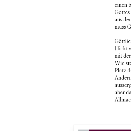
einen 
Gottes
aus dem
muss Go
Göttli
blickt
mit der
Wie ste
Platz d
Andern?
ausser
aber da
Allmach