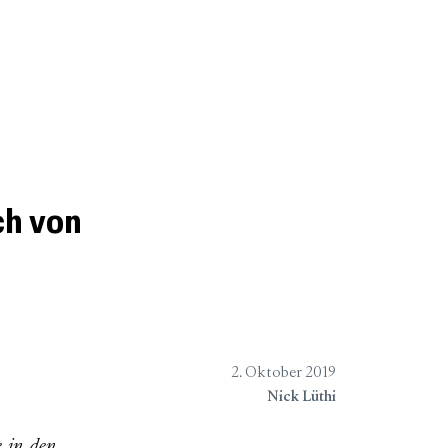
chungen
Verlagsliste
Über
ch von
2. Oktober 2019
Nick Lüthi