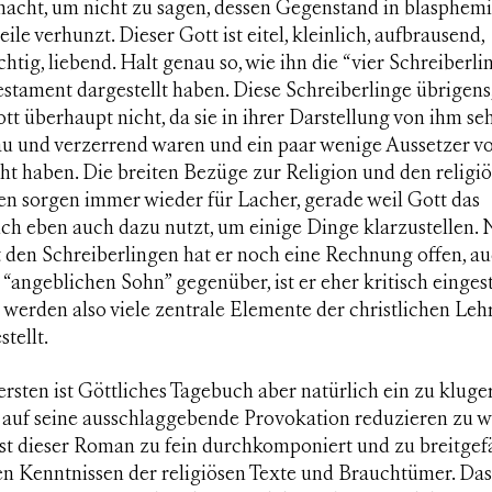
 macht, um nicht zu sagen, dessen Gegenstand in blasphem
eile verhunzt. Dieser Gott ist eitel, kleinlich, aufbrausend,
chtig, liebend. Halt genau so, wie ihn die “vier Schreiberli
estament dargestellt haben. Diese Schreiberlinge übrigens,
t überhaupt nicht, da sie in ihrer Darstellung von ihm se
u und verzerrend waren und ein paar wenige Aussetzer v
ht haben. Die breiten Bezüge zur Religion und den religi
en sorgen immer wieder für Lacher, gerade weil Gott das
ch eben auch dazu nutzt, um einige Dinge klarzustellen. 
t den Schreiberlingen hat er noch eine Rechnung offen, a
“angeblichen Sohn” gegenüber, ist er eher kritisch eingest
werden also viele zentrale Elemente der christlichen Leh
stellt.
rsten ist
Göttliches Tagebuch
aber natürlich ein zu kluger
 auf seine ausschlaggebende Provokation reduzieren zu w
ist dieser Roman zu fein durchkomponiert und zu breitgef
en Kenntnissen der religiösen Texte und Brauchtümer. Das 