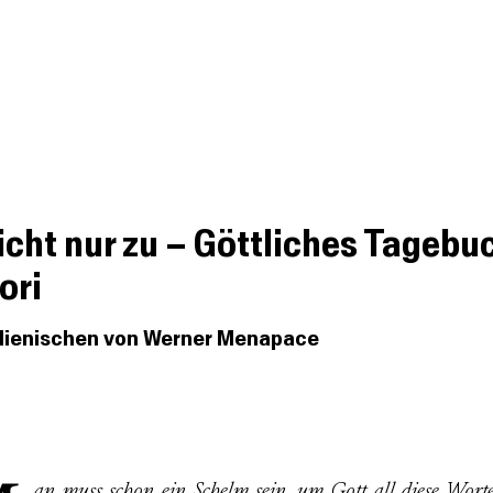
Podcast
Besprechungen
Kurzbespre
icht nur zu – Göttliches Tagebu
ori
alienischen von Werner Menapace