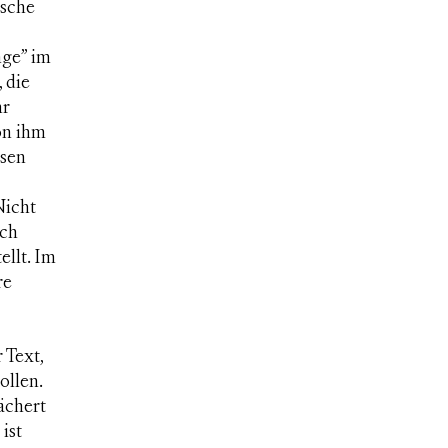
ische
nge” im
 die
hr
on ihm
ösen
Nicht
uch
ellt. Im
re
 Text,
ollen.
ächert
ist