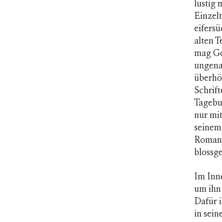
lustig
Einzelt
eifersü
alten T
mag Got
ungena
überhö
Schrift
Tagebu
nur mi
seinem 
Roman 
blossge
Im Inne
um ihn
Dafür 
in sein