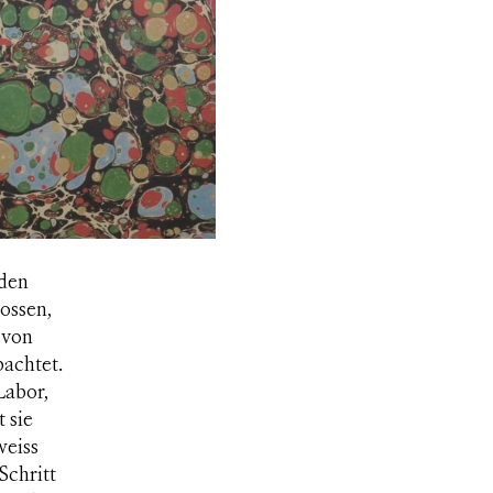
rden
ossen,
 von
bachtet.
Labor,
 sie
weiss
Schritt