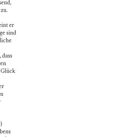
send,
 zu.
int er
ge sind
liche
, dass
ren
m Glück
er
rn
r
)
ubens