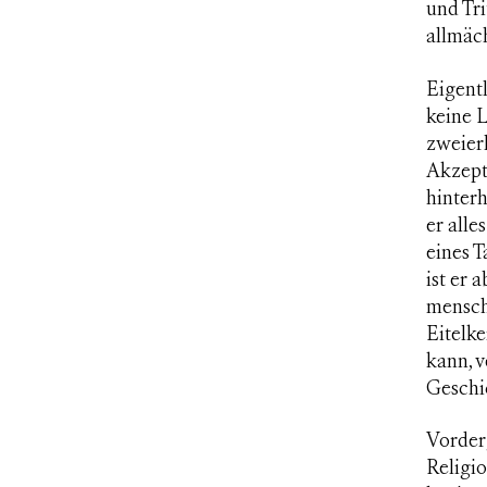
und Tr
allmäc
Eigentl
keine L
zweierl
Akzept
hinterh
er alle
eines 
ist er 
menschl
Eitelke
kann, 
Geschi
Vorderg
Religio