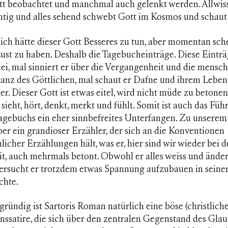
itt beobachtet und manchmal auch gelenkt werden. Allwis
htig und alles sehend schwebt Gott im Kosmos und schaut
ich hätte dieser Gott Besseres zu tun, aber momentan sche
ust zu haben. Deshalb die Tagebucheinträge. Diese Einträ
ei, mal sinniert er über die Vergangenheit und die mensch
anz des Göttlichen, mal schaut er Dafne und ihrem Leben
er. Dieser Gott ist etwas eitel, wird nicht müde zu betonen
s sieht, hört, denkt, merkt und fühlt. Somit ist auch das Füh
Tagebuchs ein eher sinnbefreites Unterfangen. Zu unsere
aber ein grandioser Erzähler, der sich an die Konventionen
icher Erzählungen hält, was er, hier sind wir wieder bei d
it, auch mehrmals betont. Obwohl er alles weiss und ände
versucht er trotzdem etwas Spannung aufzubauen in seine
chte.
ründig ist Sartoris Roman natürlich eine böse (christliche
nssatire, die sich über den zentralen Gegenstand des Gla