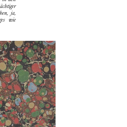
ächtiger
en, ja,
ges wie