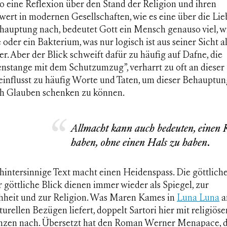
o eine Reflexion über den Stand der Religion und ihren
wert in modernen Gesellschaften, wie es eine über die Lieb
hauptung nach, bedeutet Gott ein Mensch genauso viel, w
oder ein Bakterium, was nur logisch ist aus seiner Sicht a
r. Aber der Blick schweift dafür zu häufig auf Dafne, die
nstange mit dem Schutzumzug”, verharrt zu oft an dieser 
einflusst zu häufig Worte und Taten, um dieser Behauptun
ch Glauben schenken zu können.
Allmacht kann auch bedeuten, einen 
haben, ohne einen Hals zu haben.
hintersinnige Text macht einen Heidenspass. Die göttlich
 göttliche Blick dienen immer wieder als Spiegel, zur
heit und zur Religion. Was Maren Kames in
Luna Luna
a
urellen Bezügen liefert, doppelt Sartori hier mit religiöse
nzen nach. Übersetzt hat den Roman Werner Menapace, d