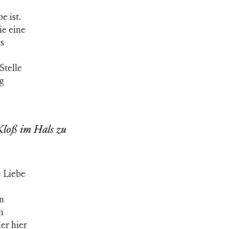
e ist.
ie eine
ls
Stelle
g
Kloß im Hals zu
e Liebe
n
n
er hier