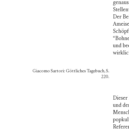
genaus
Stellen
Der Be
Ameise 
Schöpfe
“Bohne
und be
wirkli
Giacomo Sartori: Göttliches Tagebuch, S.
220.
Dieser 
und der
Mensch
popkult
Refere