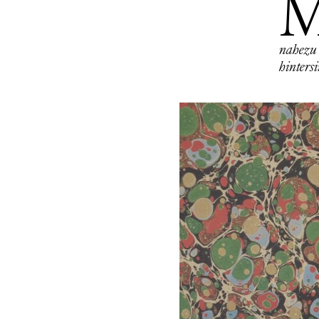
Man muss schon ein Schelm sein, um Gott all 
nahezu
hinters