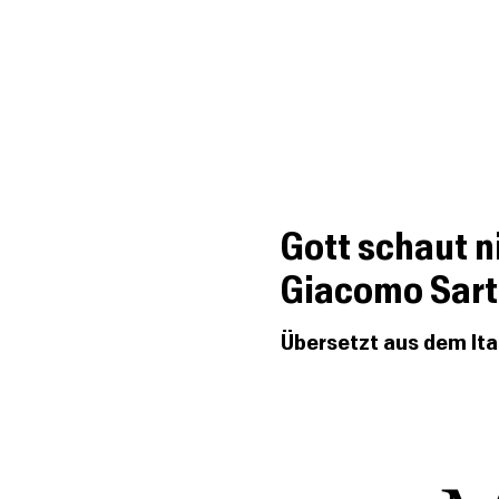
BookGazette
DIE WELT DER UNABHÄNGIGEN VERLAGE
Gott schaut n
Giacomo Sart
Übersetzt aus dem It