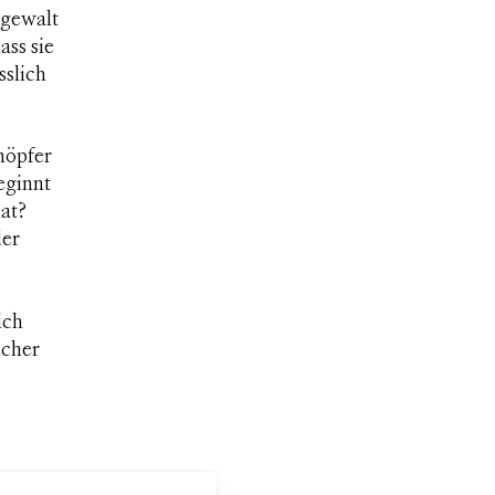
hgewalt
ass sie
sslich
höpfer
eginnt
hat?
der
ich
icher