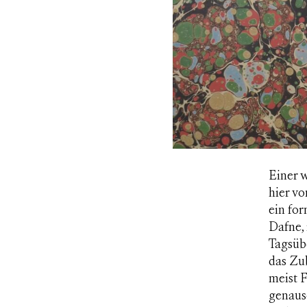
Einer 
hier vo
ein for
Dafne, 
Tagsübe
das Zub
meist 
genauso