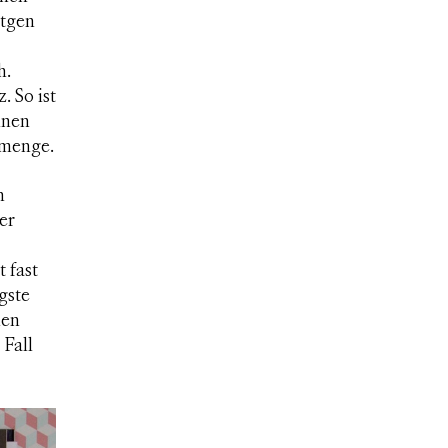
rtgen
h.
. So ist
lnen
tmenge.
n
er
 fast
gste
nen
 Fall