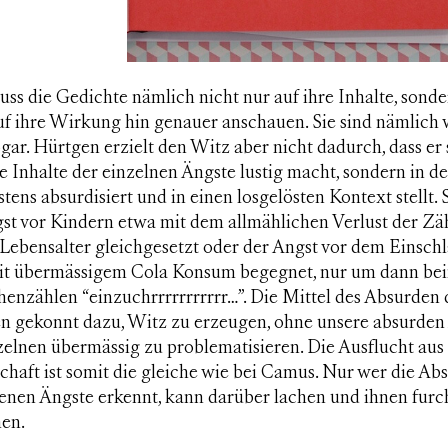
s die Gedichte nämlich nicht nur auf ihre Inhalte, sonde
f ihre Wirkung hin genauer anschauen. Sie sind nämlich w
gar. Hürtgen erzielt den Witz aber nicht dadurch, dass er 
e Inhalte der einzelnen Ängste lustig macht, sondern in d
stens absurdisiert und in einen losgelösten Kontext stellt. 
gst vor Kindern etwa mit dem allmählichen Verlust der Z
 Lebensalter gleichgesetzt oder der Angst vor dem Einsch
it übermässigem Cola Konsum begegnet, nur um dann be
henzählen “einzuchrrrrrrrrrrr…”. Die Mittel des Absurden
n gekonnt dazu, Witz zu erzeugen, ohne unsere absurden
zelnen übermässig zu problematisieren. Die Ausflucht aus
chaft ist somit die gleiche wie bei Camus. Nur wer die Abs
genen Ängste erkennt, kann darüber lachen und ihnen furc
en.