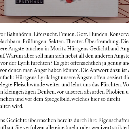
or Bahnhöfen. Eifersucht. Frauen. Gott. Hunden. Konserva
 Nachbarn. Prüfungen. Sekten. Theater. Überfremdung. Di
tere Ängste tauchen in Moritz Hürtgens Gedichtband
Ang
uf. Warum aber soll man sich nebst all den anderen Ängst
vor der Lyrik fürchten? Es gibt offensichtlich ja genug a
 vor denen man Angst haben könnte. Die Antwort dazu ist 
nfach: Hürtgens Lyrik legt unsere Ängste offen, seziert di
legte Fleischwunde weiter und lehrt uns das Fürchten. Vo
m kleingeistigen Denken, vor unseren absurden Phobien 
mchen und vor dem Spiegelbild, welches hier so direkt
alten wird.
ns Gedichte überraschen bereits durch ihre Eigenschafte
ufbau. Sie verfolgen alle eine (mehr oder weniger) strikte