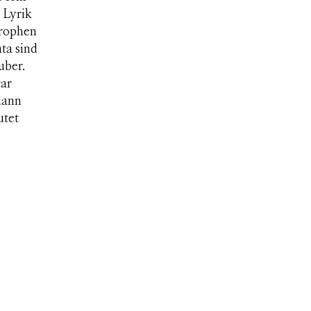
 Lyrik
trophen
ta sind
uber.
gar
dann
utet