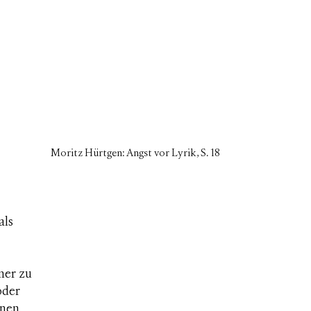
Moritz Hürtgen: Angst vor Lyrik, S. 18
als
mer zu
oder
rnen