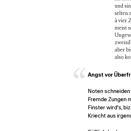
und sin
selten 
à vier 
meist s
Ungewöh
zweisil
aber bi
also ko
Angst vor Über
Noten schneiden 
Fremde Zungen m
Finster wird's, bi
Kriecht aus irgen