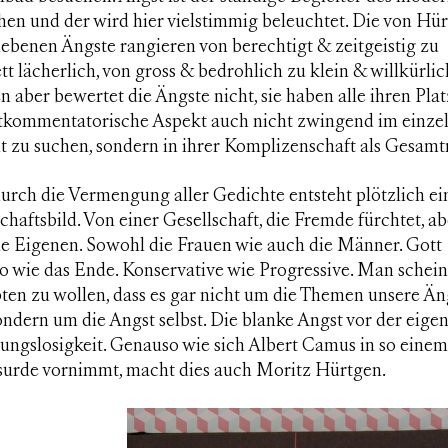
en und der wird hier vielstimmig beleuchtet. Die von Hü
ebenen Ängste rangieren von berechtigt & zeitgeistig zu
t lächerlich, von gross & bedrohlich zu klein & willkürlic
 aber bewertet die Ängste nicht, sie haben alle ihren Platz
itkommentatorische Aspekt auch nicht zwingend im einze
t zu suchen, sondern in ihrer Komplizenschaft als Gesam
urch die Vermengung aller Gedichte entsteht plötzlich ei
chaftsbild. Von einer Gesellschaft, die Fremde fürchtet, ab
ie Eigenen. Sowohl die Frauen wie auch die Männer. Gott
 wie das Ende. Konservative wie Progressive. Man scheint
ten zu wollen, dass es gar nicht um die Themen unsere Än
ondern um die Angst selbst. Die blanke Angst vor der eige
ungslosigkeit. Genauso wie sich Albert Camus in so einem
surde vornimmt, macht dies auch Moritz Hürtgen.