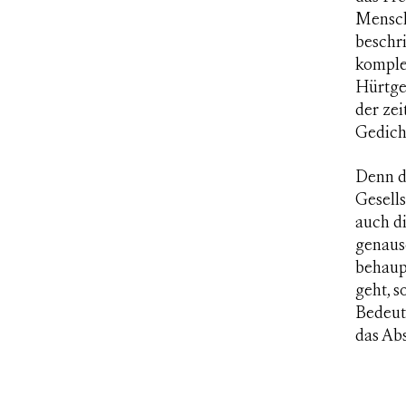
Mensch
beschri
komplet
Hürtgen
der ze
Gedich
Denn d
Gesells
auch d
genauso
behaup
geht, s
Bedeut
das Ab