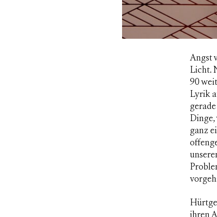
Angst v
Licht.
90 wei
Lyrik
a
gerade 
Dinge,
ganz ei
offenge
unsere
Proble
vorgeh
Hürtge
ihren A