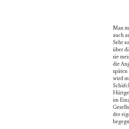
Man mus
auch au
Sehr so
über di
sie mei
die An
späten
wird m
Schäfc
Hürtge
im Ein
Gesells
der ei
begegn