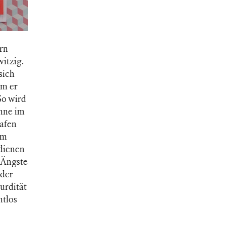
rn
itzig.
sich
em er
So wird
ähne im
lafen
im
 dienen
 Ängste
 der
urdität
htlos