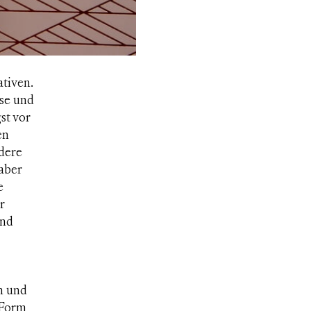
tiven.
ese und
st vor
en
ndere
aber
e
r
und
n und
 Form