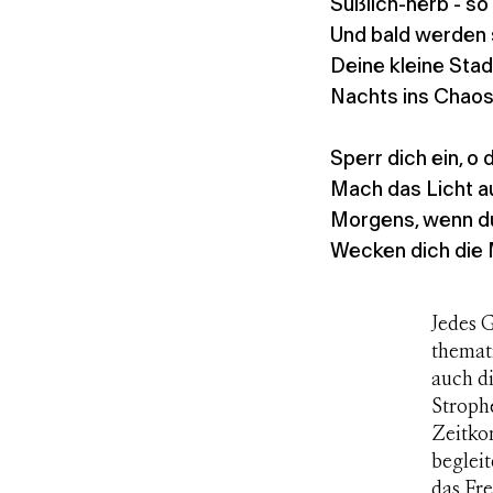
Süßlich-herb - so
Und bald werden 
Deine kleine Stadt
Nachts ins Chaos
Sperr dich ein, o
Mach das Licht au
Morgens, wenn du 
Wecken dich die 
Jedes 
themati
auch di
Stroph
Zeitkom
begleit
das Fre