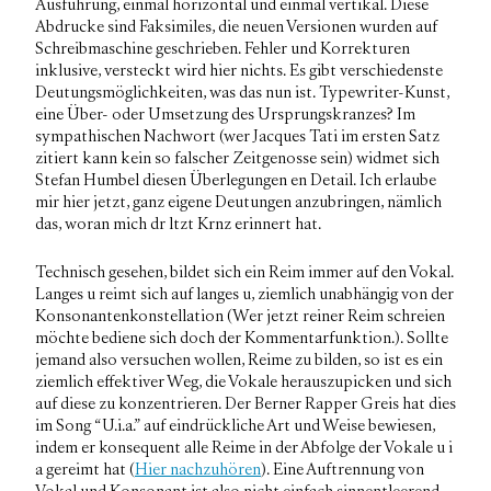
Ausführung, einmal horizontal und einmal vertikal. Diese
Abdrucke sind Faksimiles, die neuen Versionen wurden auf
Schreibmaschine geschrieben. Fehler und Korrekturen
inklusive, versteckt wird hier nichts. Es gibt verschiedenste
Deutungsmöglichkeiten, was das nun ist. Typewriter-Kunst,
eine Über- oder Umsetzung des Ursprungskranzes? Im
sympathischen Nachwort (wer Jacques Tati im ersten Satz
zitiert kann kein so falscher Zeitgenosse sein) widmet sich
Stefan Humbel diesen Überlegungen en Detail. Ich erlaube
mir hier jetzt, ganz eigene Deutungen anzubringen, nämlich
das, woran mich dr ltzt Krnz erinnert hat.
Technisch gesehen, bildet sich ein Reim immer auf den Vokal.
Langes u reimt sich auf langes u, ziemlich unabhängig von der
Konsonantenkonstellation (Wer jetzt reiner Reim schreien
möchte bediene sich doch der Kommentarfunktion.). Sollte
jemand also versuchen wollen, Reime zu bilden, so ist es ein
ziemlich effektiver Weg, die Vokale herauszupicken und sich
auf diese zu konzentrieren. Der Berner Rapper Greis hat dies
im Song “U.i.a.” auf eindrückliche Art und Weise bewiesen,
indem er konsequent alle Reime in der Abfolge der Vokale u i
a gereimt hat (
Hier nachzuhören
). Eine Auftrennung von