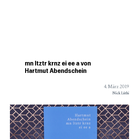
BookGazette
Podcast
Besprechungen
DIE WELT DER
Kurzbesprechungen
UNABHÄNGIGEN VERLAGE
Verlagsliste
Über
mn ltztr krnz ei ee a von
Hartmut Abendschein
4. März 2019
Nick Lüthi