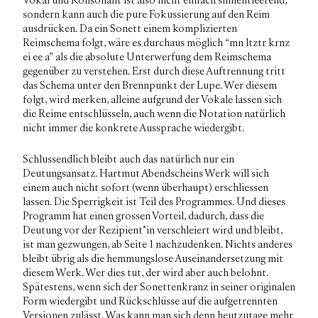
Vokal und Konsonant ist also nicht einfach sinnentleerend,
sondern kann auch die pure Fokussierung auf den Reim
ausdrücken. Da ein Sonett einem komplizierten
Reimschema folgt, wäre es durchaus möglich “mn ltztr krnz
ei ee a” als die absolute Unterwerfung dem Reimschema
gegenüber zu verstehen. Erst durch diese Auftrennung tritt
das Schema unter den Brennpunkt der Lupe. Wer diesem
folgt, wird merken, alleine aufgrund der Vokale lassen sich
die Reime entschlüsseln, auch wenn die Notation natürlich
nicht immer die konkrete Aussprache wiedergibt.
Schlussendlich bleibt auch das natürlich nur ein
Deutungsansatz. Hartmut Abendscheins Werk will sich
einem auch nicht sofort (wenn überhaupt) erschliessen
lassen. Die Sperrigkeit ist Teil des Programmes. Und dieses
Programm hat einen grossen Vorteil, dadurch, dass die
Deutung vor der Rezipient*in verschleiert wird und bleibt,
ist man gezwungen, ab Seite 1 nachzudenken. Nichts anderes
bleibt übrig als die hemmungslose Auseinandersetzung mit
diesem Werk. Wer dies tut, der wird aber auch belohnt.
Spätestens, wenn sich der Sonettenkranz in seiner originalen
Form wiedergibt und Rückschlüsse auf die aufgetrennten
Versionen zulässt. Was kann man sich denn heutzutage mehr