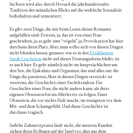
Im Kern wird also durch Hovard die jahrhundertealte
Tradition des männlichen Blicks auf die weibliche Sexualität
beibehalten und zementiert.
Es gibt zwei Dinge, die mir beim Lesen dieses Romanes
aufgefallen sind: Erstens, ja, das ist von einer Frau
geschrieben, ja, es geht ums “vögeln”, ja, Provokation hat hier
durchaus ihren Platz. Aber, man sollte sich von diesen Dingen
nicht blenden lassen, genauso wie es in den
Erzählungen
Surab Leschawas
nicht auf dieser Deutungsebene bleibt, ist
es auch hier. Es geht nämlich nicht im hauptsächlichen um
den Sex, die Ejakulate und Orgasmen, das sind alles nur die
Dinge die passieren. Aber in diesen Dingen versteckt ist
zweitens, die Geschichte einer Suchtkranken. Die
Geschichte einer Frau, die nicht anders kann, als ihrer
eigenen Obsession bis ins Allerletzte zu folgen. Einer
Obsession, die vor nichts Halt macht, im wenigsten vor dem
Mit- und dem Schamgefühl. Und diese Geschichte ist
durchaus tragisch.
Judiths Zahnarztpraxis läuft nicht, die meisten Kunden
ziehen ihren Kollegen auf der Insel vor, dies aus dem