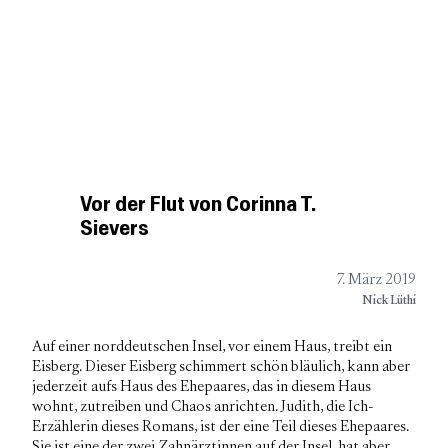
BookGazette
Podcast
Besprechungen
DIE WELT DER
Kurzbesprechungen
UNABHÄNGIGEN VERLAGE
Verlagsliste
Über
Vor der Flut von Corinna T.
Sievers
7. März 2019
Nick Lüthi
Auf einer norddeutschen Insel, vor einem Haus, treibt ein
Eisberg. Dieser Eisberg schimmert schön bläulich, kann aber
jederzeit aufs Haus des Ehepaares, das in diesem Haus
wohnt, zutreiben und Chaos anrichten. Judith, die Ich-
Erzählerin dieses Romans, ist der eine Teil dieses Ehepaares.
Sie ist eine der zwei Zahnärztinnen auf der Insel, hat aber