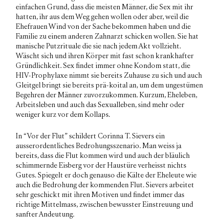
einfachen Grund, dass die meisten Männer, die Sex mit ihr
hatten, ihr aus dem Weg gehen wollen oder aber, weil die
Ehefrauen Wind von der Sache bekommen haben und die
Familie zu einem anderen Zahnarzt schicken wollen. Sie hat
manische Putzrituale die sie nach jedem Akt vollzieht.
Wäscht sich und ihren Körper mit fast schon krankhafter
Gründlichkeit. Sex findet immer ohne Kondom statt, die
HIV-Prophylaxe nimmt sie bereits Zuhause zu sich und auch
Gleitgel bringt sie bereits prä-koital an, um dem ungestümen
Begehren der Männer zuvorzukommen. Kurzum, Eheleben,
Arbeitsleben und auch das Sexualleben, sind mehr oder
weniger kurz vor dem Kollaps.
In “Vor der Flut” schildert Corinna T. Sievers ein
ausserordentliches Bedrohungsszenario. Man weiss ja
bereits, dass die Flut kommen wird und auch der bläulich
schimmernde Eisberg vor der Haustüre verheisst nichts
Gutes. Spiegelt er doch genauso die Kälte der Eheleute wie
auch die Bedrohung der kommenden Flut. Sievers arbeitet
sehr geschickt mit ihren Motiven und findet immer das
richtige Mittelmass, zwischen bewusster Einstreuung und
sanfter Andeutung.