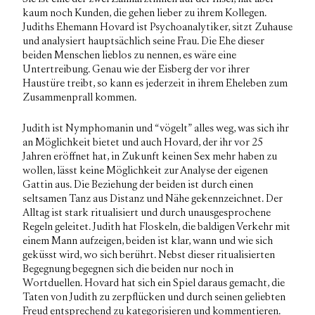
kaum noch Kunden, die gehen lieber zu ihrem Kollegen.
Judiths Ehemann Hovard ist Psychoanalytiker, sitzt Zuhause
und analysiert hauptsächlich seine Frau. Die Ehe dieser
beiden Menschen lieblos zu nennen, es wäre eine
Untertreibung. Genau wie der Eisberg der vor ihrer
Haustüre treibt, so kann es jederzeit in ihrem Eheleben zum
Zusammenprall kommen.
Judith ist Nymphomanin und “vögelt” alles weg, was sich ihr
an Möglichkeit bietet und auch Hovard, der ihr vor 25
Jahren eröffnet hat, in Zukunft keinen Sex mehr haben zu
wollen, lässt keine Möglichkeit zur Analyse der eigenen
Gattin aus. Die Beziehung der beiden ist durch einen
seltsamen Tanz aus Distanz und Nähe gekennzeichnet. Der
Alltag ist stark ritualisiert und durch unausgesprochene
Regeln geleitet. Judith hat Floskeln, die baldigen Verkehr mit
einem Mann aufzeigen, beiden ist klar, wann und wie sich
geküsst wird, wo sich berührt. Nebst dieser ritualisierten
Begegnung begegnen sich die beiden nur noch in
Wortduellen. Hovard hat sich ein Spiel daraus gemacht, die
Taten von Judith zu zerpflücken und durch seinen geliebten
Freud entsprechend zu kategorisieren und kommentieren.