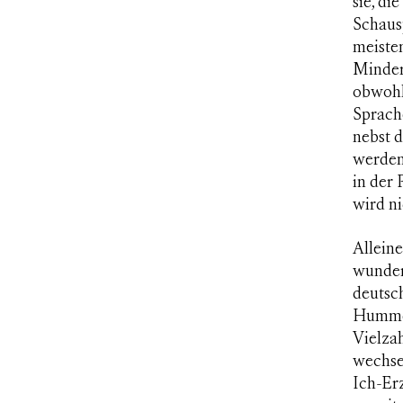
sie, d
Schausp
meiste
Minder
obwohl
Sprache
nebst 
werden 
in der
wird ni
Alleine
wunder
deutsc
Hummel
Vielza
wechsel
Ich-Erz