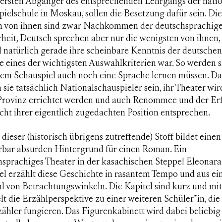
ie ersten Abgänger des entsprechenden Lehrgangs der nati
ielschule in Moskau, sollen die Besetzung dafür sein. Die
n von ihnen sind zwar Nachkommen der deutschsprachig
heit, Deutsch sprechen aber nur die wenigsten von ihnen,
 natürlich gerade ihre scheinbare Kenntnis der deutschen
 eines der wichtigsten Auswahlkriterien war. So werden si
dem Schauspiel auch noch eine Sprache lernen müssen. D
sie tatsächlich Nationalschauspieler sein, ihr Theater wir
 Provinz errichtet werden und auch Renommee und der Er
cht ihrer eigentlich zugedachten Position entsprechen.
 dieser (historisch übrigens zutreffende) Stoff bildet einen
bar absurden Hintergrund für einen Roman. Ein
hsprachiges Theater in der kasachischen Steppe! Eleonara
 erzählt diese Geschichte in rasantem Tempo und aus ei
hl von Betrachtungswinkeln. Die Kapitel sind kurz und mi
t die Erzählperspektive zu einer weiteren Schüler*in, die a
ähler fungieren. Das Figurenkabinett wird dabei beliebig