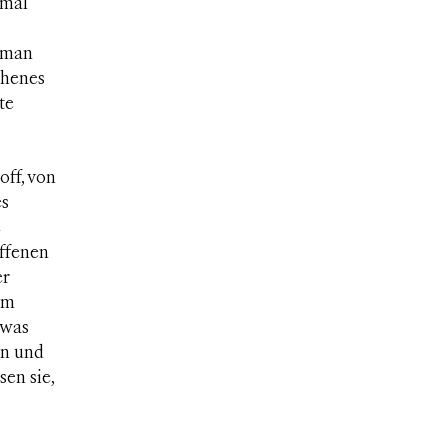
imal
oman
ehenes
te
off, von
es
e
affenen
er
om
 was
an und
en sie,