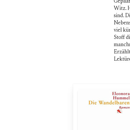
Gepaar
Witz. H
sind. D
Nebens
viel kü
Stoff d
manchm
Erzähl
Lektür