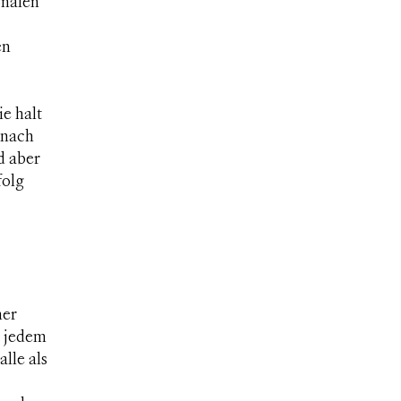
onalen
en
e halt
anach
d aber
folg
ner
t jedem
lle als