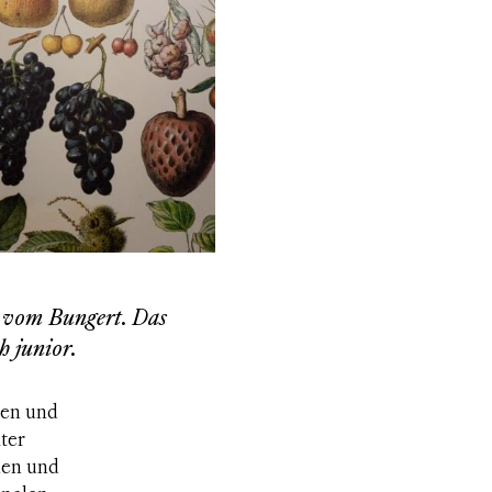
n vom Bungert. Das
h junior.
gen und
ter
den und