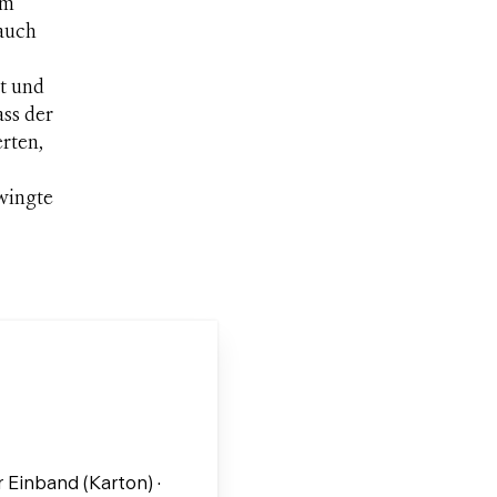
em
 auch
t und
ass der
rten,
wingte
 Einband (Karton) ·