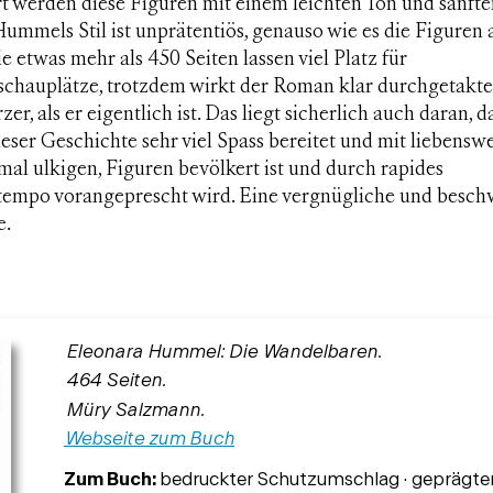
t werden diese Figuren mit einem leichten Ton und sanft
ummels Stil ist unprätentiös, genauso wie es die Figuren
ie etwas mehr als 450 Seiten lassen viel Platz für
chauplätze, trotzdem wirkt der Roman klar durchgetakte
rzer, als er eigentlich ist. Das liegt sicherlich auch daran, d
ieser Geschichte sehr viel Spass bereitet und mit liebenswe
al ulkigen, Figuren bevölkert ist und durch rapides
tempo vorangeprescht wird. Eine vergnügliche und besch
e.
Eleonara Hummel: Die Wandelbaren.
464 Seiten.
Müry Salzmann.
Webseite zum Buch
Zum Buch:
bedruckter Schutzumschlag · geprägter