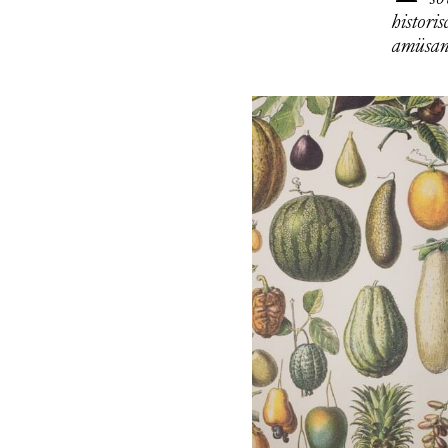
histor
amüsan