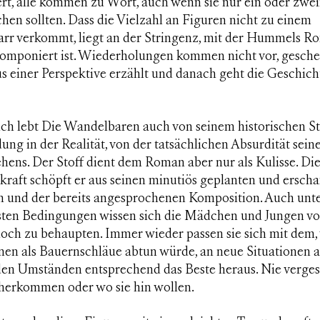
ert, alle kommen zu Wort, auch wenn sie nur ein oder zwe
hen sollten. Dass die Vielzahl an Figuren nicht zu einem
rr verkommt, liegt an der Stringenz, mit der Hummels R
omponiert ist. Wiederholungen kommen nicht vor, gesch
s einer Perspektive erzählt und danach geht die Geschich
ich lebt
Die Wandelbaren
auch von seinem historischen St
ung in der Realität, von der tatsächlichen Absurdität sein
hens. Der Stoff dient dem Roman aber nur als Kulisse. Di
kraft schöpft er aus seinen minutiös geplanten und ersch
n und der bereits angesprochenen Komposition. Auch unt
sten Bedingungen wissen sich die Mädchen und Jungen v
noch zu behaupten. Immer wieder passen sie sich mit dem,
nen als Bauernschläue abtun würde, an neue Situationen 
den Umständen entsprechend das Beste heraus. Nie vergess
 herkommen oder wo sie hin wollen.