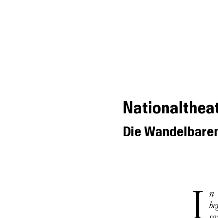
BookGazette
DIE WELT DER UNABHÄNGIGEN VERLAGE
Nationaltheat
Die Wandelbare
In der Steppe Kasachstans werden in den 80er Jahren einigermassen
be
so