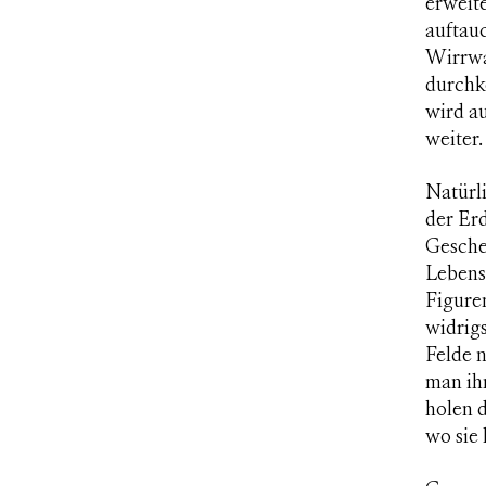
erweit
auftauc
Wirrwa
durchk
wird au
weiter.
Natürl
der Erd
Gesche
Lebens
Figure
widrig
Felde 
man ih
holen 
wo sie