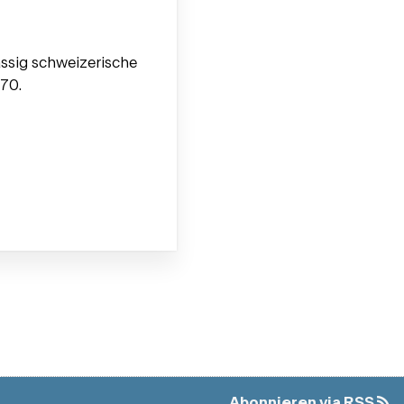
ssig schweizerische
970.
Abonnieren
via RSS