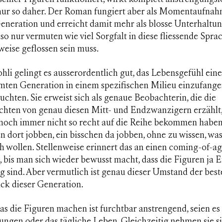
t nur so daher. Der Roman fungiert aber als Momentaufna
Generation und erreicht damit mehr als blosse Unterhaltu
so nur vermuten wie viel Sorgfalt in diese fliessende Spra
eise geflossen sein muss.
ohli gelingt es ausserordentlich gut, das Lebensgefühl eine
mten Generation in einem spezifischen Milieu einzufang
uchten. Sie erweist sich als genaue Beobachterin, die die
chten von genau diesen Mitt- und Endzwanzigern erzählt, 
noch immer nicht so recht auf die Reihe bekommen haben
n dort jobben, ein bisschen da jobben, ohne zu wissen, was
h wollen. Stellenweise erinnert das an einen coming-of-a
 bis man sich wieder bewusst macht, dass die Figuren ja 
 sind. Aber vermutlich ist genau dieser Umstand der best
ck dieser Generation.
as die Figuren machen ist furchtbar anstrengend, seien es
ungen oder das tägliche Leben. Gleichzeitig nehmen sie s