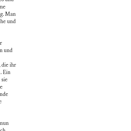
hme
ng. Man
che und
r
en und
die ihr
. Ein
 sie
ge
Ende
e
 nun
ich