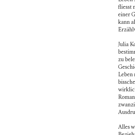
fliess
einer 
kann al
Erzählw
Julia K
bestim
zu bele
Geschi
Leben 
bissche
wirklic
Roman,
zwanzig
Ausdru
Alles w
Bezieh