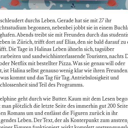
schleudert durchs Leben. Gerade hat sie mit 27 ihr
chtsstudium begonnen, nebenbei jobbt sie in einem Buch
hafen. Abends treibt sie mit Freunden durch das studenti
ben in Zürich, trifft dort auf Elias, den sie bald darauf zu
ifft. Die Tage in Halinas Leben ähneln sich, tagsüber
rarbeiten und sandwichhinterlassende Touristen, nachts D
oder Netflix mit bestellter Pizza. Was sie genau will oder
t, ist Halina selbst genauso wenig klar wie ihren Freunde
was kommt und das Tag für Tag. Antriebslosigkeit und
chlossenheit sind Teil des Programms.
elphine
geht durch wie Butter. Kaum mit dem Lesen bego
t man plötzlich die letzte Seite des immerhin gut 200 Seit
den Romans um und entlässt die Figuren zurück in ihr
ngendes Leben. Der Text, der als Konterpunkt zum anstre
einer Figuren funktioniert, wirkt komplett anstrengungsl