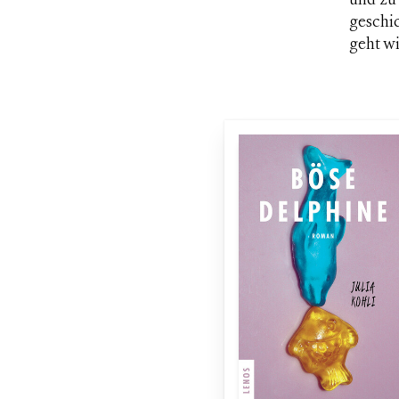
und zu 
geschi
geht wi