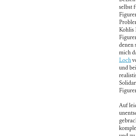
selbst 
Figuren
Problem
Kohlis 
Figuren
denen s
mich d
Loch
v
und bei
realist
Solidar
Figure
Auf lei
unentsc
gebrac
komple