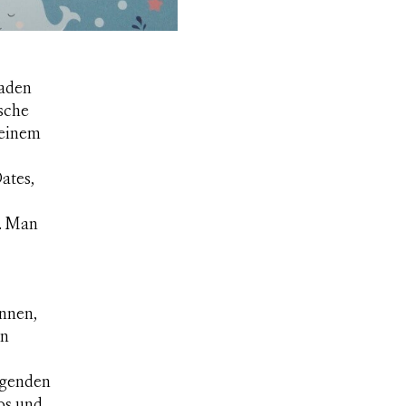
laden
sche
 einem
ates,
n. Man
nnen,
en
ngenden
os und