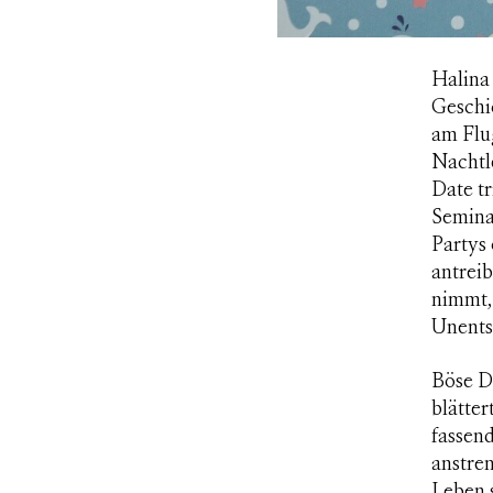
Halina 
Geschi
am Flug
Nachtle
Date tr
Semina
Partys 
antreib
nimmt, 
Unents
Böse D
blätter
fassen
anstre
Leben s