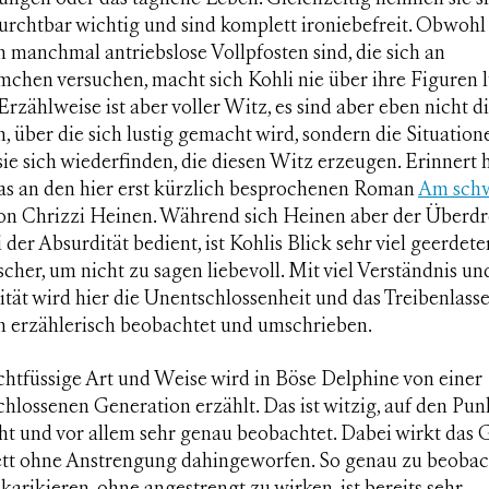
furchtbar wichtig und sind komplett ironiebefreit. Obwohl
 manchmal antriebslose Vollpfosten sind, die sich an
chen versuchen, macht sich Kohli nie über ihre Figuren l
Erzählweise ist aber voller Witz, es sind aber eben nicht d
, über die sich lustig gemacht wird, sondern die Situation
ie sich wiederfinden, die diesen Witz erzeugen. Erinnert 
as an den hier erst kürzlich besprochenen Roman
Am sch
on Chrizzi Heinen. Während sich Heinen aber der Überd
 der Absurdität bedient, ist Kohlis Blick sehr viel geerdet
ischer, um nicht zu sagen liebevoll. Mit viel Verständnis un
ität wird hier die Unentschlossenheit und das Treibenlass
n erzählerisch beobachtet und umschrieben.
chtfüssige Art und Weise wird in
Böse Delphine
von einer
hlossenen Generation erzählt. Das ist witzig, auf den Pun
ht und vor allem sehr genau beobachtet. Dabei wirkt das
tt ohne Anstrengung dahingeworfen. So genau zu beoba