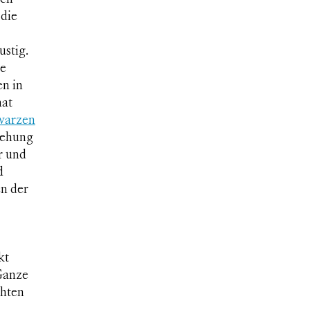
 die
ustig.
ie
en in
hat
warzen
rehung
er und
d
en der
kt
 Ganze
chten