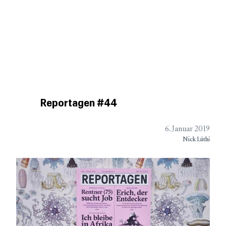
BookGazette
Podcast
Besprechungen
DIE WELT DER
Kurzbesprechungen
UNABHÄNGIGEN VERLAGE
Verlagsliste
Über
Reportagen #44
6. Januar 2019
Nick Lüthi