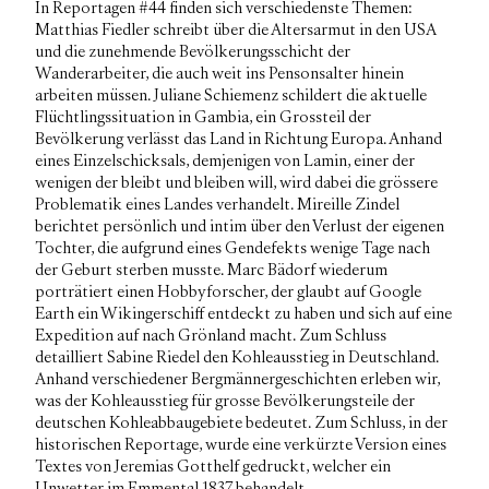
In Reportagen #44 finden sich verschiedenste Themen:
Matthias Fiedler schreibt über die Altersarmut in den USA
und die zunehmende Bevölkerungsschicht der
Wanderarbeiter, die auch weit ins Pensonsalter hinein
arbeiten müssen. Juliane Schiemenz schildert die aktuelle
Flüchtlingssituation in Gambia, ein Grossteil der
Bevölkerung verlässt das Land in Richtung Europa. Anhand
eines Einzelschicksals, demjenigen von Lamin, einer der
wenigen der bleibt und bleiben will, wird dabei die grössere
Problematik eines Landes verhandelt. Mireille Zindel
berichtet persönlich und intim über den Verlust der eigenen
Tochter, die aufgrund eines Gendefekts wenige Tage nach
der Geburt sterben musste. Marc Bädorf wiederum
porträtiert einen Hobbyforscher, der glaubt auf Google
Earth ein Wikingerschiff entdeckt zu haben und sich auf eine
Expedition auf nach Grönland macht. Zum Schluss
detailliert Sabine Riedel den Kohleausstieg in Deutschland.
Anhand verschiedener Bergmännergeschichten erleben wir,
was der Kohleausstieg für grosse Bevölkerungsteile der
deutschen Kohleabbaugebiete bedeutet. Zum Schluss, in der
historischen Reportage, wurde eine verkürzte Version eines
Textes von Jeremias Gotthelf gedruckt, welcher ein
Unwetter im Emmental 1837 behandelt.